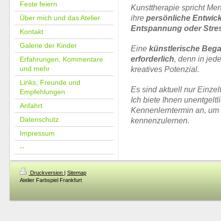
Feste feiern
Kunsttherapie spricht Men
ihre
persönliche Entwic
Über mich und das Atelier
Entspannung oder Stre
Kontakt
Galerie der Kinder
Eine
künstlerische Bega
erforderlich
, denn in je
Erfahrungen, Kommentare
und mehr
kreatives Potenzial.
Links, Freunde und
Es sind aktuell nur Einze
Empfehlungen
Ich biete Ihnen unentgelt
Anfahrt
Kennenlerntermin an, um
Datenschutz
kennenzulernen.
Impressum
--
Druckversion
|
Sitemap
Atelier Farbspiel Frankfurt